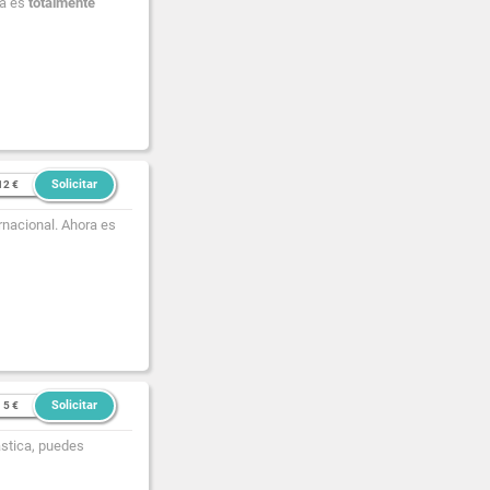
ra es
totalmente
Solicitar
12 €
rnacional. Ahora es
Solicitar
5 €
lástica, puedes