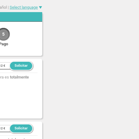
añol |
Select language
5
Pago
Solicitar
12 €
ora es
totalmente
Solicitar
12 €